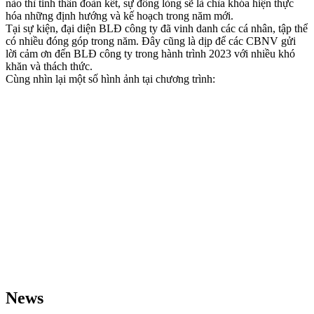
nào thì tinh thần đoàn kết, sự đồng lòng sẽ là chìa khóa hiện thực
hóa những định hướng và kế hoạch trong năm mới.
Tại sự kiện, đại diện BLĐ công ty đã vinh danh các cá nhân, tập thể
có nhiều đóng góp trong năm. Đây cũng là dịp để các CBNV gửi
lời cảm ơn đến BLĐ công ty trong hành trình 2023 với nhiều khó
khăn và thách thức.
Cùng nhìn lại một số hình ảnh tại chương trình:
News