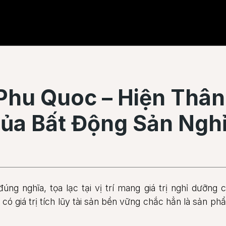
Phu Quoc – Hiện Thâ
ủa Bất Động Sản Ngh
g nghĩa, tọa lạc tại vị trí mang giá trị nghỉ dưỡng ca
 có giá trị tích lũy tài sản bền vững chắc hẳn là sản 