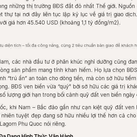
ong những thị trường BĐS đắt đỏ nhất Thế giới. Nguồn 
 thự tại nơi đây liên tục lập kỷ lục về giá trị giao dị
với giá hơn 45.540 USD (khoảng 1,1 tỷ đồng/m2).
i ưu diện tích – tối đa công năng, cùng 2 tiêu chuẩn bàn giao để khách 
t Nam, các nhà đầu tư ở phân khúc nghỉ dưỡng cũng đa
 dòng sản phẩm mang tính khan hiếm. Họ lựa chọn BĐS
nh “trú ẩn” an toàn cho dòng tiền, mà còn sở hữu tiềm n
ng. BĐS ven biển vừa “quý” bởi sở hữu các giá trị khác 
 số lượng giới hạn trong bối cảnh quỹ đất ven biển ngày 
ốc, khi Nam – Bắc đảo gần như cạn kiệt quỹ đất ven b
ự nhiên tuyệt đẹp đang sở hữu nhiều lợi thế hơn cả ch
Lagom Phu Quoc nói riêng.
Đa Dạng Hình Thức Vận Hành