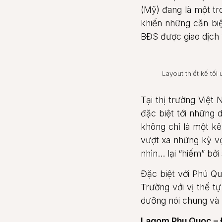
(Mỹ) đang là một tr
khiến những căn biệt
BĐS được giao dịch 
Layout thiết kế tố
Tại thị trường Việ
đặc biệt tới những
không chỉ là một kê
vượt xa những kỳ vọ
nhìn… lại “hiếm” bởi
Đặc biệt với Phú Qu
Trường với vị thế t
dưỡng nói chung và 
Lagom Phu Quoc – 