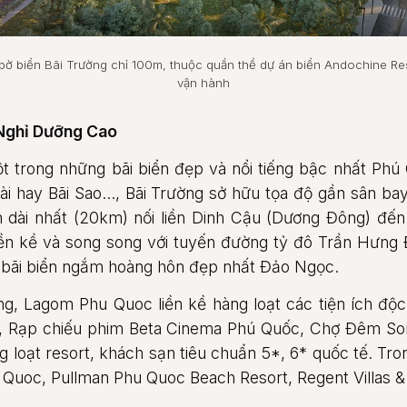
ờ biển Bãi Trường chỉ 100m, thuộc quần thể dự án biển Andochine Re
vận hành
 Nghỉ Dưỡng Cao
t trong những bãi biển đẹp và nổi tiếng bậc nhất Phú 
ài hay Bãi Sao…, Bãi Trường sở hữu tọa độ gần sân b
 dài nhất (20km) nối liền Dinh Cậu (Dương Đông) đế
liền kề và song song với tuyến đường tỷ đô Trần Hưng 
o bãi biển ngắm hoàng hôn đẹp nhất Đảo Ngọc.
ờng, Lagom Phu Quoc liền kề hàng loạt các tiện ích đ
l, Rạp chiếu phim Beta Cinema Phú Quốc, Chợ Đêm So
g loạt resort, khách sạn tiêu chuẩn 5*, 6* quốc tế. Tr
u Quoc, Pullman Phu Quoc Beach Resort, Regent Villas