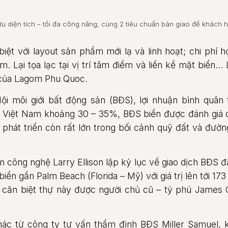
i ưu diện tích – tối đa công năng, cùng 2 tiêu chuẩn bàn giao để khách 
biệt với layout sản phẩm mới lạ và linh hoạt; chi phí 
m. Lại tọa lạc tại vị trí tâm điểm và liền kề mặt biển…
 của Lagom Phu Quoc.
ội môi giới bất động sản (BĐS), lợi nhuận bình quân 
ở Việt Nam khoảng 30 – 35%, BĐS biển được đánh giá 
 phát triển còn rất lớn trong bối cảnh quỹ đất và đườ
ông nghệ Larry Ellison lập kỷ lục về giao dịch BĐS đắt
biển gần Palm Beach (Florida – Mỹ) với giá trị lên tới 173
 căn biệt thự này được người chủ cũ – tỷ phú James 
hác từ công ty tư vấn thẩm định BĐS Miller Samuel,