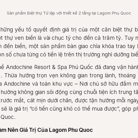
Sản phẩm Biệt thự Tứ lập với thiết kế 2 tầng tại Lagom Phu Quoc
 những yếu tố quyết định giá trị của một căn biệt thự 
t thự ven biển là vài chục tỷ cho đến cả trăm tỷ. Tuy 
 đến biển, một sản phẩm bàn giao chìa khóa trao tay l
n số chưa từng có tiền lệ trên thị trường nghỉ dưỡng bi
hể Andochine Resort & Spa Phú Quốc đã đang vận hành 
. Thừa hưởng trọn vẹn không gian trong lành, thoáng
của Andochine và toàn khu vực – Nơi chủ sở hữu đắm m
 hưởng không gian sôi động cùng chuỗi tiện ích trung t
 trước mắt, cát mịn dưới chân, được tận hưởng mỗi ng
sẽ là giá trị “có tiền cũng khó có thể mua được”, góp 
 Quoc.
Làm Nên Giá Trị Của Lagom Phu Quoc