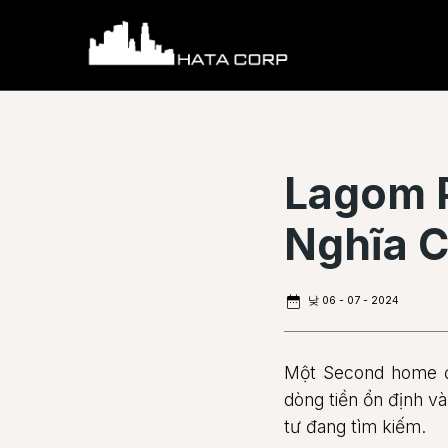
Skip
to
content
Lagom 
Nghĩa C
낮 06 - 07 - 2024
Một Second home đún
dòng tiền ổn định và
tư đang tìm kiếm.