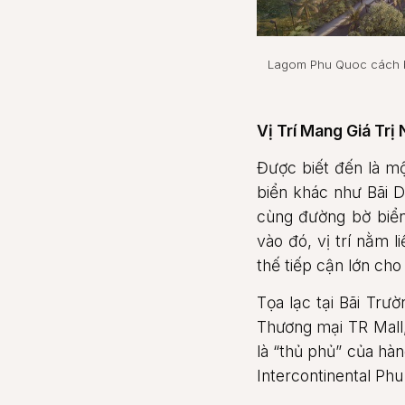
Lagom Phu Quoc cách b
Vị Trí Mang Giá Trị
Được biết đến là mộ
biển khác như Bãi D
cùng đường bờ biển
vào đó, vị trí nằm 
thế tiếp cận lớn ch
Tọa lạc tại Bãi Trư
Thương mại TR Mal
là “thủ phủ” của hàn
Intercontinental Ph