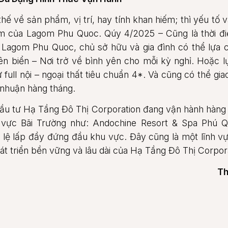
hế về sản phẩm, vị trí, hay tính khan hiếm; thì yếu tố
m của Lagom Phu Quoc. Qúy 4/2025 – Cũng là thời đi
i Lagom Phu Quoc, chủ sở hữu và gia đình có thể lựa 
n biển – Nơi trở về bình yên cho mỗi kỳ nghỉ. Hoặc 
ự full nội – ngoại thất tiêu chuẩn 4*. Và cũng có thể gia
 nhuận hàng tháng.
ầu tư Hạ Tầng Đô Thị Corporation đang vận hành hàng 
 vực Bãi Trường như: Andochine Resort & Spa Phú Qu
lệ lấp đầy đứng đầu khu vực. Đây cũng là một lĩnh vực
t triển bền vững và lâu dài của Hạ Tầng Đô Thị Corpora
Th