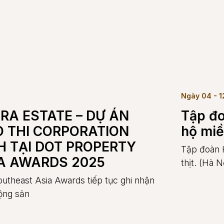
Ngày 04 - 1
RA ESTATE – DỰ ÁN
Tập đo
O THI CORPORATION
hộ miề
 TẠI DOT PROPERTY
Tập đoàn 
A AWARDS 2025
thịt. (Hà 
theast Asia Awards tiếp tục ghi nhận
động sản