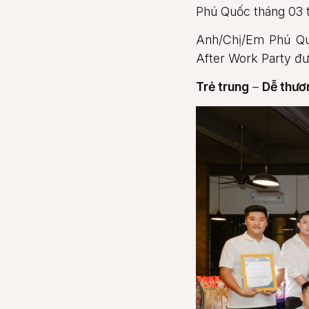
Phú Quốc tháng 03 tr
Anh/Chị/Em Phú Qu
After Work Party đư
Trẻ trung
–
Dễ thươ