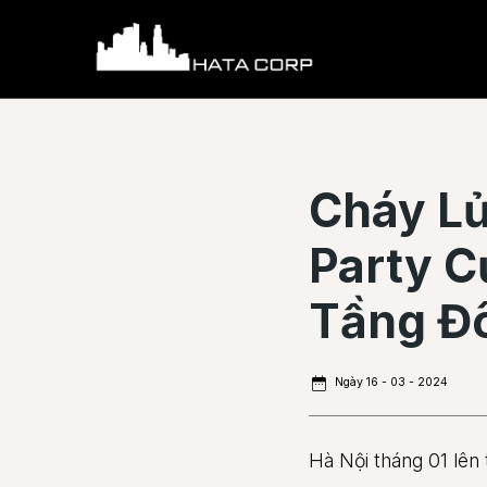
Skip
to
content
Cháy L
Party 
Tầng Đô
Ngày 16 - 03 - 2024
Hà Nội tháng 01 lên 