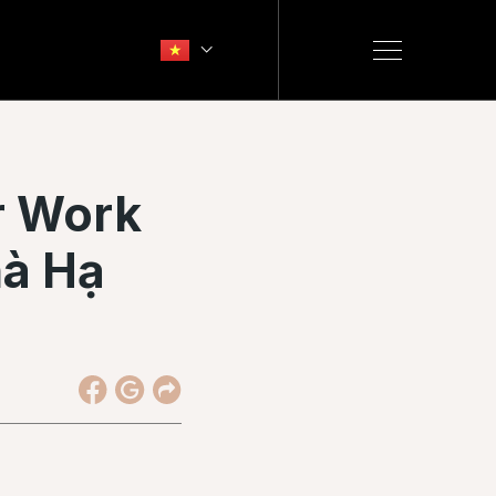
r Work
hà Hạ