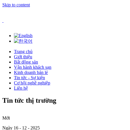
Skip to content
Trang chủ
Giới thiệu
Bất động sản
Vận hành khách sạn
Kinh doanh bán lẻ
Tin tức - Sự kiện
Cơ hội nghề nghiệp
Liên hệ
Tin tức thị trường
Mới
Ngày 16 - 12 - 2025