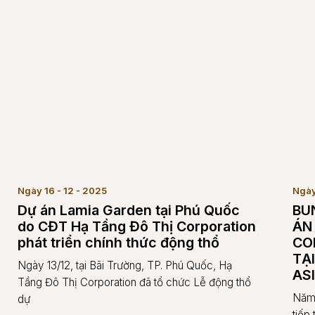
Ngày 16 - 12 - 2025
Ngày
Dự án Lamia Garden tại Phú Quốc
BU
do CĐT Hạ Tầng Đô Thị Corporation
ÁN
phát triển chính thức động thổ
CO
TẠ
Ngày 13/12, tại Bãi Trường, TP. Phú Quốc, Hạ
AS
Tầng Đô Thị Corporation đã tổ chức Lễ động thổ
Năm 
dự
tiếp