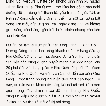
Bung Goi Verdura Estate tiên phong định hình xu hướng
Urban Retreat tại Phú Quốc – mô hình bất động sản nghỉ
dưỡng đô thị đang trở thành tất yếu trên thế giới. “Urban
Retreat” đang dần khẳng định vị thế như một xu hướng bất
động sản mới, đáp ứng nhu cầu ngày càng cao về không
gian sống cân bằng, gắn kết thiên nhiên nhưng vẫn tiện
nghi hiện đại.
Dự án tọa lạc tại trục phát triển Ông Lang – Búng Gội –
Dương Đông – nơi đón lượng khách quốc tế hàng đầu tại
Phú Quốc. Với vị trí tại mặt đường Búng Gội, kết nối thuận
tiện đến các cung đường huyết mạch của đảo ngọc, chỉ
20 phút đến Sân bay quốc tế Phú Quốc, 10 phút đến Vườn
Quốc gia Phú Quốc và vỏn vẹn 5 phút đến bãi biển Ông
Lang – một trong những bãi biển đẹp nhất đảo ngọc. Từ
đây, cư dân và du khách dễ dàng kết nối tới mọi điểm đến
quan trọng, đây chính là toạ độ hiếm hoi tại Phú Quốc
cùng lúc đáp ứng được 2 giá trị của mô hình urban retreat
là sinh thái và tính kết nối đô thị sôi động.