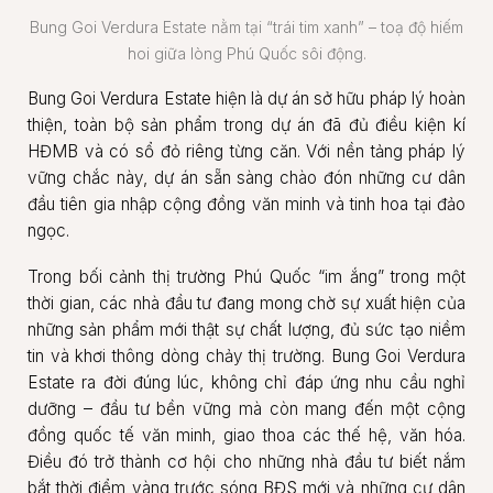
Bung Goi Verdura Estate nằm tại “trái tim xanh” – toạ độ hiếm
hoi giữa lòng Phú Quốc sôi động.
Bung Goi Verdura Estate hiện là dự án sở hữu pháp lý hoàn
thiện, toàn bộ sản phẩm trong dự án đã đủ điều kiện kí
HĐMB và có sổ đỏ riêng từng căn. Với nền tảng pháp lý
vững chắc này, dự án sẵn sàng chào đón những cư dân
đầu tiên gia nhập cộng đồng văn minh và tinh hoa tại đảo
ngọc.
Trong bối cảnh thị trường Phú Quốc “im ắng” trong một
thời gian, các nhà đầu tư đang mong chờ sự xuất hiện của
những sản phẩm mới thật sự chất lượng, đủ sức tạo niềm
tin và khơi thông dòng chảy thị trường. Bung Goi Verdura
Estate ra đời đúng lúc, không chỉ đáp ứng nhu cầu nghỉ
dưỡng – đầu tư bền vững mà còn mang đến một cộng
đồng quốc tế văn minh, giao thoa các thế hệ, văn hóa.
Điều đó trở thành cơ hội cho những nhà đầu tư biết nắm
bắt thời điểm vàng trước sóng BĐS mới và những cư dân