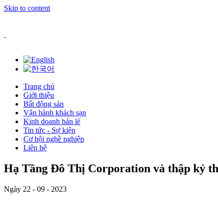
Skip to content
Trang chủ
Giới thiệu
Bất động sản
Vận hành khách sạn
Kinh doanh bán lẻ
Tin tức - Sự kiện
Cơ hội nghề nghiệp
Liên hệ
Hạ Tầng Đô Thị Corporation và thập kỷ t
Ngày 22 - 09 - 2023