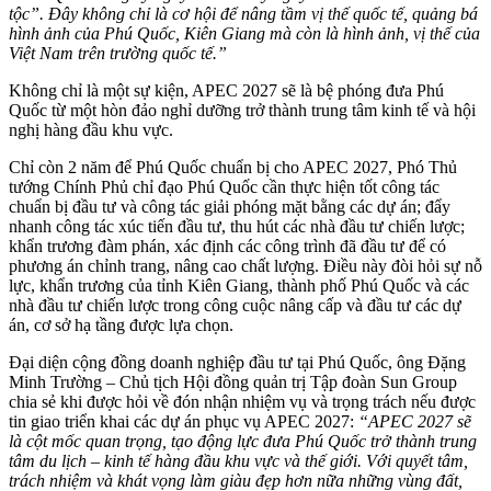
tộc”. Đây không chỉ là cơ hội để nâng tầm vị thế quốc tế, quảng bá
hình ảnh của Phú Quốc, Kiên Giang mà còn là hình ảnh, vị thế của
Việt Nam trên trường quốc tế.”
Không chỉ là một sự kiện, APEC 2027 sẽ là bệ phóng đưa Phú
Quốc từ một hòn đảo nghỉ dưỡng trở thành trung tâm kinh tế và hội
nghị hàng đầu khu vực.
Chỉ còn 2 năm để Phú Quốc chuẩn bị cho APEC 2027, Phó Thủ
tướng Chính Phủ chỉ đạo Phú Quốc cần thực hiện tốt công tác
chuẩn bị đầu tư và công tác giải phóng mặt bằng các dự án; đẩy
nhanh công tác xúc tiến đầu tư, thu hút các nhà đầu tư chiến lược;
khẩn trương đàm phán, xác định các công trình đã đầu tư để có
phương án chỉnh trang, nâng cao chất lượng. Điều này đòi hỏi sự nỗ
lực, khẩn trương của tỉnh Kiên Giang, thành phố Phú Quốc và các
nhà đầu tư chiến lược trong công cuộc nâng cấp và đầu tư các dự
án, cơ sở hạ tầng được lựa chọn.
Đại diện cộng đồng doanh nghiệp đầu tư tại Phú Quốc, ông Đặng
Minh Trường – Chủ tịch Hội đồng quản trị Tập đoàn Sun Group
chia sẻ khi được hỏi về đón nhận nhiệm vụ và trọng trách nếu được
tin giao triển khai các dự án phục vụ APEC 2027:
“APEC 2027 sẽ
là cột mốc quan trọng, tạo động lực đưa Phú Quốc trở thành trung
tâm du lịch – kinh tế hàng đầu khu vực và thế giới. Với quyết tâm,
trách nhiệm và khát vọng làm giàu đẹp hơn nữa những vùng đất,