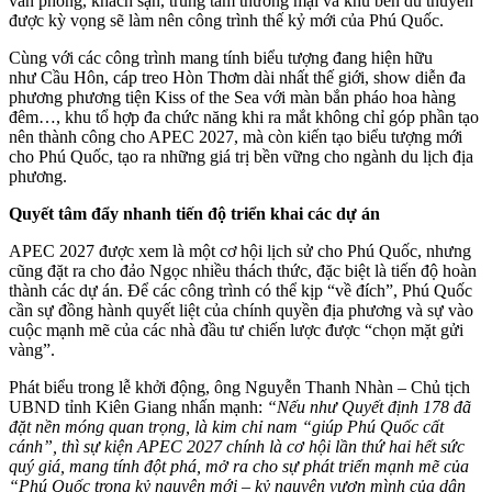
văn phòng, khách sạn, trung tâm thương mại và khu bến du thuyền
được kỳ vọng sẽ làm nên công trình thế kỷ mới của Phú Quốc.
Cùng với các công trình mang tính biểu tượng đang hiện hữu
như Cầu Hôn, cáp treo Hòn Thơm dài nhất thế giới, show diễn đa
phương phương tiện Kiss of the Sea với màn bắn pháo hoa hàng
đêm…, khu tổ hợp đa chức năng khi ra mắt không chỉ góp phần tạo
nên thành công cho APEC 2027, mà còn kiến tạo biểu tượng mới
cho Phú Quốc, tạo ra những giá trị bền vững cho ngành du lịch địa
phương.
Quyết tâm đẩy nhanh tiến độ triển khai các dự án
APEC 2027 được xem là một cơ hội lịch sử cho Phú Quốc, nhưng
cũng đặt ra cho đảo Ngọc nhiều thách thức, đặc biệt là tiến độ hoàn
thành các dự án. Để các công trình có thể kịp “về đích”, Phú Quốc
cần sự đồng hành quyết liệt của chính quyền địa phương và sự vào
cuộc mạnh mẽ của các nhà đầu tư chiến lược được “chọn mặt gửi
vàng”.
Phát biểu trong lễ khởi động, ông Nguyễn Thanh Nhàn – Chủ tịch
UBND tỉnh Kiên Giang nhấn mạnh:
“Nếu như Quyết định 178 đã
đặt nền móng quan trọng, là kim chỉ nam “giúp Phú Quốc cất
cánh”, thì sự kiện APEC 2027 chính là cơ hội lần thứ hai hết sức
quý giá, mang tính đột phá, mở ra cho sự phát triển mạnh mẽ của
“Phú Quốc trong kỷ nguyên mới – kỷ nguyên vươn mình của dân