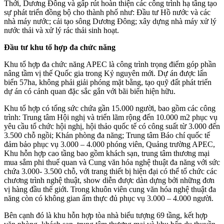
Thới, Dương Đông và gấp rút hoàn thiện các công trình hạ tầng tạo
sự phát triển đồng bộ cho thành phố như: Đầu tư Hồ nước và các
nhà máy nước; cải tạo sông Dương Đông; xây dựng nhà máy xử lý
nước thải và xử lý rác thải sinh hoạt.
Đầu tư khu tổ hợp đa chức năng
Khu tổ hợp đa chức năng APEC là công trình trọng điểm góp phần
nâng tầm vị thế Quốc gia trong Kỷ nguyên mới. Dự án được lấn
biển 57ha, không phải giải phóng mặt bằng, tạo quỹ đất phát triển
dự án có cảnh quan đặc sắc gắn với bãi biển hiện hữu.
Khu tổ hợp có tổng sức chứa gần 15.000 người, bao gồm các công
trình: Trung tâm Hội nghị và triển lãm rộng đến 10.000 m2 phục vụ
yêu cầu tổ chức hội nghị, hội thảo quốc tế có công suất từ 3.000 đến
3.500 chỗ ngồi; Khán phòng đa năng; Trung tâm Báo chí quốc tế
đảm bảo phục vụ 3.000 – 4.000 phóng viên, Quảng trường APEC,
Khu hỗn hợp cao tầng bao gồm khách sạn, trung tâm thương mại
mua sắm phi thuế quan và Cung văn hóa nghệ thuật đa năng với sức
chứa 3.000- 3.500 chỗ, với trang thiết bị hiện đại có thể tổ chức các
chương trình nghệ thuật, show diễn được dàn dựng bởi những đơn
vị hàng đầu thế giới. Trong khuôn viên cung văn hóa nghệ thuật đa
năng còn có không gian ẩm thực đủ phục vụ 3.000 – 4.000 người.
Bên cạnh đó là khu hỗn hợp tòa nhà biểu tượng 69 tầng, kết hợp