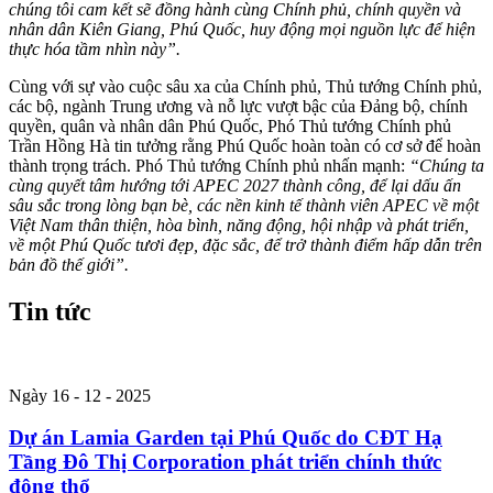
chúng tôi cam kết sẽ đồng hành cùng Chính phủ, chính quyền và
nhân dân Kiên Giang, Phú Quốc, huy động mọi nguồn lực để hiện
thực hóa tầm nhìn này”.
Cùng với sự vào cuộc sâu xa của Chính phủ, Thủ tướng Chính phủ,
các bộ, ngành Trung ương và nỗ lực vượt bậc của Đảng bộ, chính
quyền, quân và nhân dân Phú Quốc, Phó Thủ tướng Chính phủ
Trần Hồng Hà tin tưởng rằng Phú Quốc hoàn toàn có cơ sở để hoàn
thành trọng trách. Phó Thủ tướng Chính phủ nhấn mạnh:
“Chúng ta
cùng quyết tâm hướng tới APEC 2027 thành công, để lại dấu ấn
sâu sắc trong lòng bạn bè, các nền kinh tế thành viên APEC về một
Việt Nam thân thiện, hòa bình, năng động, hội nhập và phát triển,
về một Phú Quốc tươi đẹp, đặc sắc, để trở thành điểm hấp dẫn trên
bản đồ thế giới”.
Tin tức
Ngày 16 - 12 - 2025
Dự án Lamia Garden tại Phú Quốc do CĐT Hạ
Tầng Đô Thị Corporation phát triển chính thức
động thổ