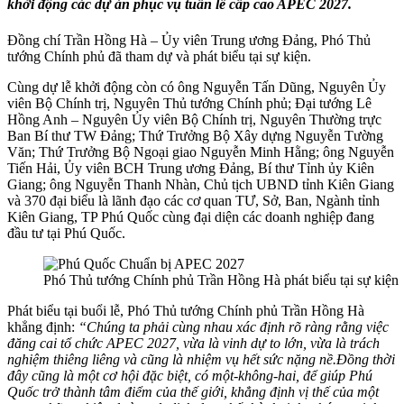
khởi động các dự án phục vụ tuần lễ cấp cao APEC 2027.
Đồng chí Trần Hồng Hà – Ủy viên Trung ương Đảng, Phó Thủ
tướng Chính phủ đã tham dự và phát biểu tại sự kiện.
Cùng dự lễ khởi động còn có ông Nguyễn Tấn Dũng, Nguyên Ủy
viên Bộ Chính trị, Nguyên Thủ tướng Chính phủ; Đại tướng Lê
Hồng Anh – Nguyên Ủy viên Bộ Chính trị, Nguyên Thường trực
Ban Bí thư TW Đảng; Thứ Trưởng Bộ Xây dựng Nguyễn Tường
Văn; Thứ Trưởng Bộ Ngoại giao Nguyễn Minh Hằng; ông Nguyễn
Tiến Hải, Ủy viên BCH Trung ương Đảng, Bí thư Tỉnh ủy Kiên
Giang; ông Nguyễn Thanh Nhàn, Chủ tịch UBND tỉnh Kiên Giang
và 370 đại biểu là lãnh đạo các cơ quan TƯ, Sở, Ban, Ngành tỉnh
Kiên Giang, TP Phú Quốc cùng đại diện các doanh nghiệp đang
đầu tư tại Phú Quốc.
Phó Thủ tướng Chính phủ Trần Hồng Hà phát biểu tại sự kiện
Phát biểu tại buổi lễ, Phó Thủ tướng Chính phủ Trần Hồng Hà
khẳng định:
“Chúng ta phải cùng nhau xác định rõ ràng rằng việc
đăng cai tổ chức APEC 2027, vừa là vinh dự to lớn, vừa là trách
nghiệm thiêng liêng và cũng là nhiệm vụ hết sức nặng nề.
Đồng thời
đây cũng là một cơ hội đặc biệt, có một-không-hai, để giúp Phú
Quốc trở thành tâm điểm của thế giới, khẳng định vị thế của một