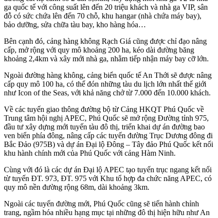
ga quốc tế với công suất lên đến 20 triệu khách và nhà ga VIP, sân
đỗ có sức chứa lên đến 70 chỗ, khu hangar (nhà chứa máy bay),
bảo dưỡng, sửa chữa tàu bay, kho hàng hóa…
Bên cạnh đó, cảng hàng không Rạch Giá cũng được chỉ đạo nâng
cấp, mở rộng với quy mô khoảng 200 ha, kéo dài đường băng
khoảng 2,4km và xây mới nhà ga, nhằm tiếp nhận máy bay cỡ lớn.
Ngoài đường hàng không, cảng biển quốc tế An Thới sẽ được nâng
cấp quy mô 100 ha, có thể đón những tàu du lịch lớn nhất thế giới
như Icon of the Seas, với khả năng chở từ 7.000 đến 10.000 khách.
Về các tuyến giao thông đường bộ từ Cảng HKQT Phú Quốc về
Trung tâm hội nghị APEC, Phú Quốc sẽ mở rộng Đường tỉnh 975,
đầu tư xây dựng mới tuyến tàu đô thị, triển khai dự án đường bao
ven biển phía đông, nâng cấp các tuyến đường Trục Dương đông đi
Bắc Đảo (975B) và dự án Đại lộ Đông – Tây đảo Phú Quốc kết nối
khu hành chính mới của Phú Quốc với cảng Hàm Ninh.
Cùng với đó là các dự án Đại lộ APEC tạo tuyến trục ngang kết nối
từ tuyến ĐT. 973, ĐT. 975 với Khu tổ hợp đa chức năng APEC, có
quy mô nền đường rộng 68m, dài khoảng 3km.
Ngoài các tuyến đường mới, Phú Quốc cũng sẽ tiến hành chỉnh
trang, ngầm hóa nhiều hạng mục tại những đô thị hiện hữu như An