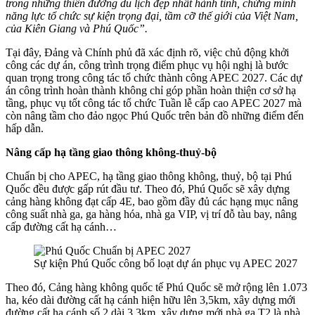
trong những thiên đường du lịch đẹp nhất hành tinh, chứng minh
năng lực tổ chức sự kiện trọng đại, tầm cỡ thế giới của Việt Nam,
của Kiên Giang và Phú Quốc”.
Tại đây, Đảng và Chính phủ đã xác định rõ, việc chủ động khởi
công các dự án, công trình trọng điểm phục vụ hội nghị là bước
quan trọng trong công tác tổ chức thành công APEC 2027. Các dự
án công trình hoàn thành không chỉ góp phần hoàn thiện cơ sở hạ
tầng, phục vụ tốt công tác tổ chức Tuần lễ cấp cao APEC 2027 mà
còn nâng tầm cho đảo ngọc Phú Quốc trên bản đồ những điểm đến
hấp dẫn.
Nâng cấp hạ tầng giao thông không-thuỷ-bộ
Chuẩn bị cho APEC, hạ tầng giao thông không, thuỷ, bộ tại Phú
Quốc đều được gấp rút đầu tư. Theo đó, Phú Quốc sẽ xây dựng
cảng hàng không đạt cấp 4E, bao gồm đầy đủ các hạng mục nâng
công suất nhà ga, ga hàng hóa, nhà ga VIP, vị trí đỗ tàu bay, nâng
cấp đường cất hạ cánh…
Sự kiện Phú Quốc công bố loạt dự án phục vụ APEC 2027
Theo đó, Cảng hàng không quốc tế Phú Quốc sẽ mở rộng lên 1.073
ha, kéo dài đường cất hạ cánh hiện hữu lên 3,5km, xây dựng mới
đường cất hạ cánh số 2 dài 3,3km, xây dựng mới nhà ga T2 là nhà