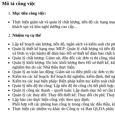
Mô tả công việc
Mục tiêu công việc:
Thực hiện giám sát và quản lý chất lượng, tiến độ các hạng mục
khách sạn và khu nghỉ dưỡng cao cấp…
Nhiệm vụ cụ thể
Lập kế hoạch sản lượng, tiến độ, ngân sách và kiểm soát chi ph
Quản lý thiết kế hạng mục MEP: Quản lý chất lượng và tiến độ H
và Đơn vị vận hành) để đảm bảo Hồ sơ thiết kế đảm bảo chất l
Quản lý chất lượng: Giám sát, đôn đốc các đơn vị thi công, nhà 
Quản lý khối lượng: Đo bóc khối lượng theo Hồ sơ thiết kế, ki
nghiệm thu do các Nhà thầu thực hiện;
Quản lý an toàn lao động: Giám sát và điều phối các đơn vị thi
Kiểm tra các kế hoạch: Kế hoạch thí nghiệm, kiểm định, thử ngh
Kiểm tra các loại biện pháp: Biện pháp kiểm tra; kiểm soát chất
Quản lý tiến độ thi công: Lập tiến độ thi công chi tiết phối hợ
Quản lý công tác thanh – quyết toán: Lập danh mục hồ sơ cần h
Quản lý các thay đổi: Thay đổi thiết kế; Thay đổi chi phí; Thay
Lập báo cáo thực hiện công việc theo quy định;
Phối hợp với các phòng ban công ty trong công tác đấu thầu, k
Thực hiện các nhiệm vụ khác do Công ty và Ban QLDA phân 