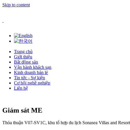
Skip to content
Trang chủ
Giới thiệu
Bất động sản
Vận hành khách sạn
Kinh doanh bán lẻ
Tin tức - Sự kiện
Cơ hội nghề nghiệp
Liên hệ
Giám sát ME
Thỏa thuận
V07-SV1C, khu tổ hợp du lịch Sonasea Villas and Reso