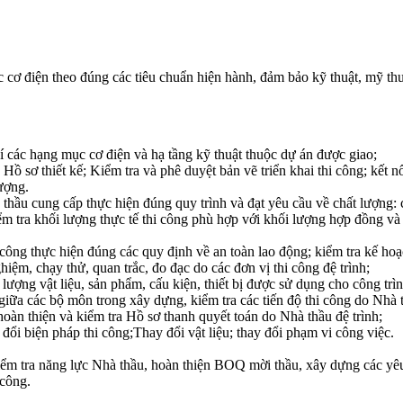
 cơ điện theo đúng các tiêu chuẩn hiện hành, đảm bảo kỹ thuật, mỹ thuậ
í các hạng mục cơ điện và hạ tầng kỹ thuật thuộc dự án được giao;
ồ sơ thiết kế; Kiểm tra và phê duyệt bản vẽ triển khai thi công; kết n
ượng.
thầu cung cấp thực hiện đúng quy trình và đạt yêu cầu về chất lượng: cá
ểm tra khối lượng thực tế thi công phù hợp với khối lượng hợp đồng và
 công thực hiện đúng các quy định về an toàn lao động; kiểm tra kế hoạ
iệm, chạy thử, quan trắc, đo đạc do các đơn vị thi công đệ trình;
 lượng vật liệu, sản phẩm, cấu kiện, thiết bị được sử dụng cho công trì
p giữa các bộ môn trong xây dựng, kiểm tra các tiến độ thi công do Nhà
oàn thiện và kiểm tra Hồ sơ thanh quyết toán do Nhà thầu đệ trình;
 đổi biện pháp thi công;Thay đổi vật liệu; thay đổi phạm vi công việc.
iểm tra năng lực Nhà thầu, hoàn thiện BOQ mời thầu, xây dựng các yêu 
công.