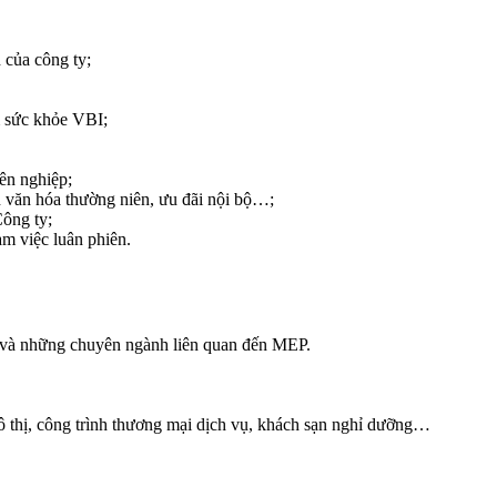
 của công ty;
m sức khỏe VBI;
yên nghiệp;
n văn hóa thường niên, ưu đãi nội bộ…;
Công ty;
àm việc luân phiên.
à những chuyên ngành liên quan đến MEP.
đô thị, công trình thương mại dịch vụ, khách sạn nghỉ dưỡng…